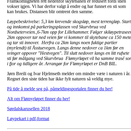
Framkomligheten rett nedenfor skytebanen er redusert fordi stien
vokser igjen. Vi har derfor valgt å endre og har funnet en sti som
kan brukes. Distansen blir omtrent den samme.
Løypebeskrivelse:
5,3 km krevende skogsløp, mest terrengløp. Start
og innkomst på parkeringsplassen ved Skurvbrua ved
Nordseterveien.,6-7km opp for Lillehammer. Følger skiløypetrasee
2km oppover tar ned veien før vi kommer til skytebane ca 150 met
og tar sti innover. Herfra ca 2km langs noen fuktige partier
(myrlendt) til Åsstuevegen. Langs denne nedover ca 1km før en
svinger oppover "Hestvegen". Til slutt nedover langs en litt rufsete
sti før målgang ved Skurvbrua
Flømyrløpet vil ha samme trasé s
i fjor og tidligere år. Arrangør for Flømyrløpet er DnB BIL.
Jørn Breili og Ivar Hjelmseth melder om mindre væte i naturen i år.
Regnet den siste tiden har ikke fylt naturen så veldig mye.
På tide å melde seg på, påmeldingsportalen finner du her!
Alt om Flømyrløpet finner du her!
Sørdalskarusellen 2018
Løypekart i pdf-format