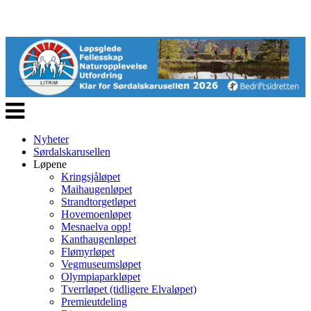
Veksle
navigasjon
Nyheter
Sørdalskarusellen
Løpene
Kringsjåløpet
Maihaugenløpet
Strandtorgetløpet
Hovemoenløpet
Mesnaelva opp!
Kanthaugenløpet
Flømyrløpet
Vegmuseumsløpet
Olympiaparkløpet
Tverrløpet (tidligere Elvaløpet)
Premieutdeling