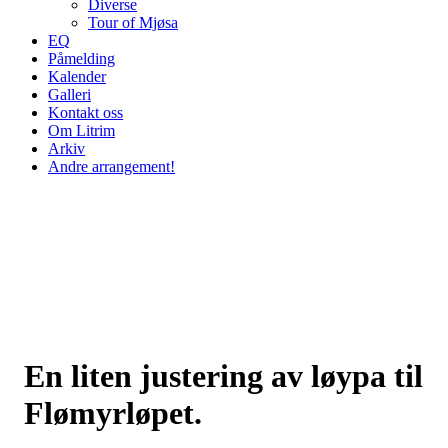
Diverse
Tour of Mjøsa
EQ
Påmelding
Kalender
Galleri
Kontakt oss
Om Litrim
Arkiv
Andre arrangement!
En liten justering av løypa til
Flømyrløpet.