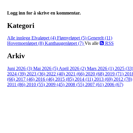
Logg inn for å skrive en kommentar.
Kategori
Alle innlegg
Elvaløpet (4)
Flømyrløpet (5)
Generelt (11)
Hovemoenløpet (8)
Kanthaugenløpet (7)
Vis alle
RSS
Arkiv
Juni 2026 (3)
Mai 2026 (5)
April 2026 (2)
Mars 2026 (1)
2025 (33
2024 (39)
2023 (36)
2022 (40)
2021 (66)
2020 (68)
2019 (71)
201
(66)
2017 (46)
2016 (46)
2015 (85)
2014 (11)
2013 (69)
2012 (78)
2011 (86)
2010 (55)
2009 (45)
2008 (55)
2007 (61)
2006 (67)