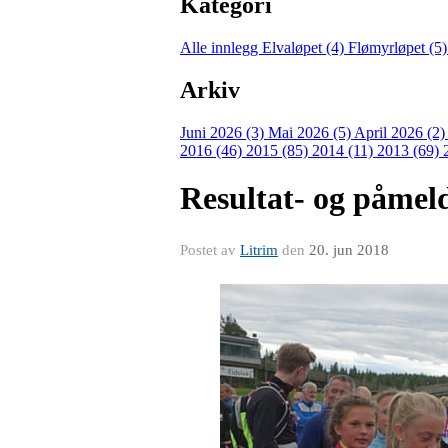
Kategori
Alle innlegg
Elvaløpet (4)
Flømyrløpet (5
Arkiv
Juni 2026 (3)
Mai 2026 (5)
April 2026 (2
2016 (46)
2015 (85)
2014 (11)
2013 (69)
Resultat- og påmel
Postet av
Litrim
den
20. jun 2018