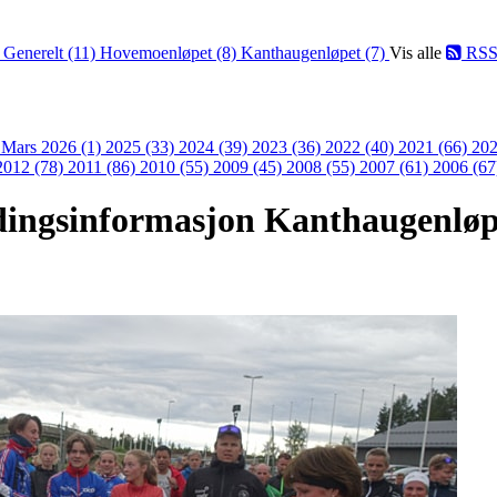
)
Generelt (11)
Hovemoenløpet (8)
Kanthaugenløpet (7)
Vis alle
RS
)
Mars 2026 (1)
2025 (33)
2024 (39)
2023 (36)
2022 (40)
2021 (66)
202
2012 (78)
2011 (86)
2010 (55)
2009 (45)
2008 (55)
2007 (61)
2006 (67
dingsinformasjon Kanthaugenløp