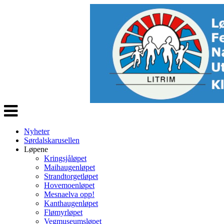
Veksle
navigasjon
Nyheter
Sørdalskarusellen
Løpene
Kringsjåløpet
Maihaugenløpet
Strandtorgetløpet
Hovemoenløpet
Mesnaelva opp!
Kanthaugenløpet
Flømyrløpet
Vegmuseumsløpet