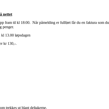
å nettet
p fram til kl 18:00. Når påmelding er fullført får du en faktura som du
eg penger.
il kl 13.00 løpsdagen
r kr 130,-.
om trekkes ut blant deltakerne.