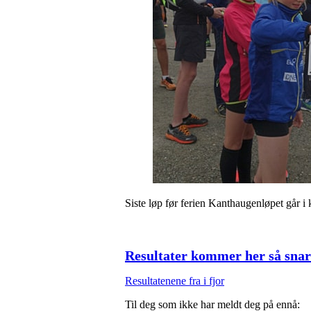
Siste løp før ferien Kanthaugenløpet går i
Resultater kommer her så snart
Resultatenene fra i fjor
Til deg som ikke har meldt deg på ennå: