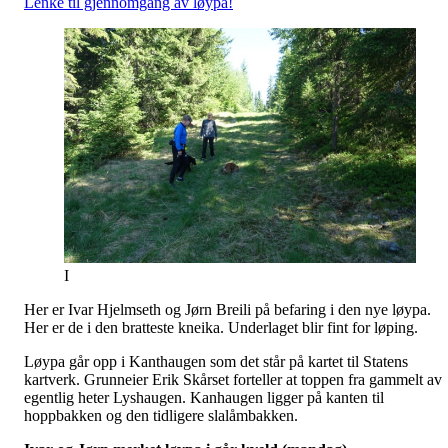
Lenke til gjennomgang av løypa!
I
Her er Ivar Hjelmseth og Jørn Breili på befaring i den nye løypa.
Her er de i den bratteste kneika. Underlaget blir fint for løping.
Løypa går opp i Kanthaugen som det står på kartet til Statens
kartverk. Grunneier Erik Skårset forteller at toppen fra gammelt av
egentlig heter Lyshaugen. Kanhaugen ligger på kanten til
hoppbakken og den tidligere slalåmbakken.