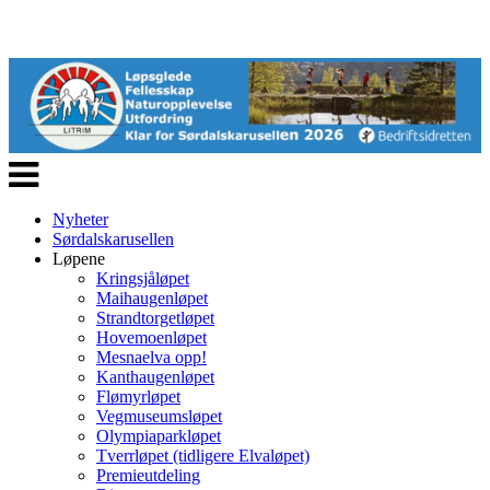
Veksle
navigasjon
Nyheter
Sørdalskarusellen
Løpene
Kringsjåløpet
Maihaugenløpet
Strandtorgetløpet
Hovemoenløpet
Mesnaelva opp!
Kanthaugenløpet
Flømyrløpet
Vegmuseumsløpet
Olympiaparkløpet
Tverrløpet (tidligere Elvaløpet)
Premieutdeling