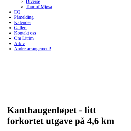
Diverse
Tour of Mjøsa
EQ
Påmelding
Kalender
Galleri
Kontakt oss
Om Litrim
Arkiv
Andre arrangement!
Kanthaugenløpet - litt
forkortet utgave på 4,6 km