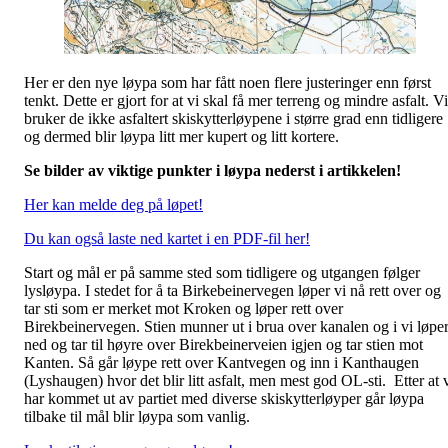
Her er den nye løypa som har fått noen flere justeringer enn først
tenkt. Dette er gjort for at vi skal få mer terreng og mindre asfalt. Vi
bruker de ikke asfaltert skiskytterløypene i større grad enn tidligere
og dermed blir løypa litt mer kupert og litt kortere.
Se bilder av viktige punkter i løypa nederst i artikkelen!
Her kan melde deg på løpet!
Du kan også laste ned kartet i en PDF-fil her!
Start og mål er på samme sted som tidligere og utgangen følger
lysløypa. I stedet for å ta Birkebeinervegen løper vi nå rett over og
tar sti som er merket mot Kroken og løper rett over
Birekbeinervegen. Stien munner ut i brua over kanalen og i vi løpe
ned og tar til høyre over Birekbeinerveien igjen og tar stien mot
Kanten. Så går løype rett over Kantvegen og inn i Kanthaugen
(Lyshaugen) hvor det blir litt asfalt, men mest god OL-sti. Etter at 
har kommet ut av partiet med diverse skiskytterløyper går løypa
tilbake til mål blir løypa som vanlig.