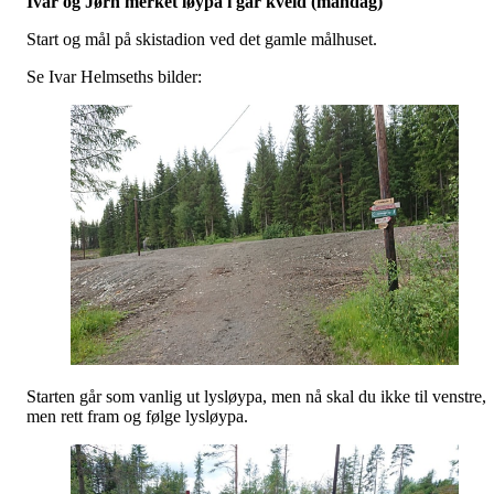
Ivar og Jørn merket løypa i går kveld (mandag)
Start og mål på skistadion ved det gamle målhuset.
Se Ivar Helmseths bilder:
Starten går som vanlig ut lysløypa, men nå skal du ikke til venstre,
men rett fram og følge lysløypa.