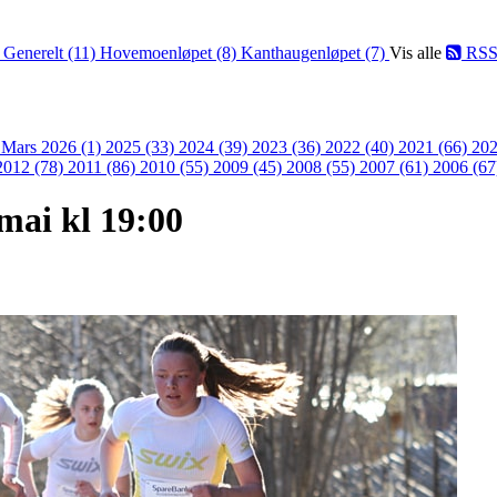
)
Generelt (11)
Hovemoenløpet (8)
Kanthaugenløpet (7)
Vis alle
RS
)
Mars 2026 (1)
2025 (33)
2024 (39)
2023 (36)
2022 (40)
2021 (66)
202
2012 (78)
2011 (86)
2010 (55)
2009 (45)
2008 (55)
2007 (61)
2006 (67
mai kl 19:00