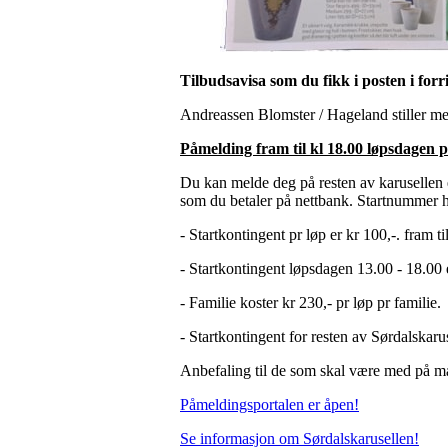
Tilbudsavisa som du fikk i posten i for
Andreassen Blomster / Hageland stiller m
Påmelding fram til kl 18.00 løpsdagen p
Du kan melde deg på resten av karusellen el
som du betaler på nettbank. Startnummer he
- Startkontingent pr løp er kr 100,-. fram t
- Startkontingent løpsdagen 13.00 - 18.00 e
- Familie koster kr 230,- pr løp pr familie.
- Startkontingent for resten av Sørdalskarus
Anbefaling til de som skal være med på man
Påmeldingsportalen er åpen!
Se informasjon om Sørdalskarusellen!