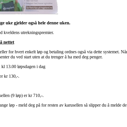
rige uke gjelder også hele denne uken.
ed kveldens utrekningspremier.
å nettet
ler for hvert enkelt løp og betaling ordnes også via dette systemet. Når
nter du ved start uten at du trenger å ha med deg penger.
il kl 13.00 løpsdagen i dag
r kr 130,-.
ellen (9 løp) er kr 710,-.
ge løp - meld deg på for resten av karusellen så slipper du å melde deg 