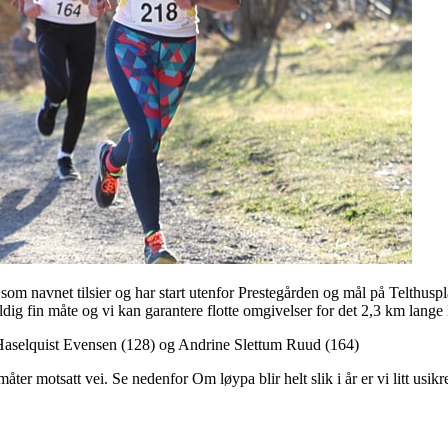
 navnet tilsier og har start utenfor Prestegården og mål på Telthuspla
ig fin måte og vi kan garantere flotte omgivelser for det 2,3 km lange lø
Haselquist Evensen (128) og Andrine Slettum Ruud (164)
åter motsatt vei. Se nedenfor Om løypa blir helt slik i år er vi litt usikr