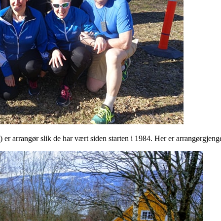
 er arrangør slik de har vært siden starten i 1984. Her er arrangørgjengen