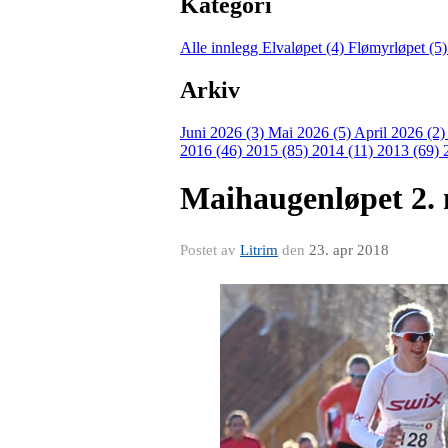
Kategori
Alle innlegg
Elvaløpet (4)
Flømyrløpet (5
Arkiv
Juni 2026 (3)
Mai 2026 (5)
April 2026 (2
2016 (46)
2015 (85)
2014 (11)
2013 (69)
Maihaugenløpet 2. 
Postet av
Litrim
den
23. apr 2018