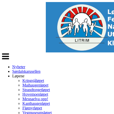
Veksle
navigasjon
Nyheter
Sørdalskarusellen
Løpene
Kringsjåløpet
Maihaugenløpet
Strandtorgetløpet
Hovemoenløpet
Mesnaelva opp!
Kanthaugenløpet
Flømyrløpet
Vegmuseumsløpet