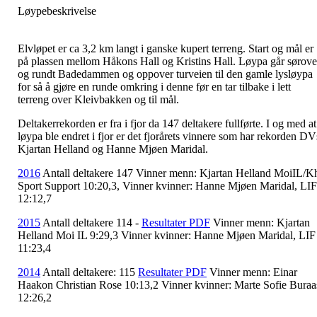
Løypebeskrivelse
Elvløpet er ca 3,2 km langt i ganske kupert terreng. Start og mål er
på plassen mellom Håkons Hall og Kristins Hall. Løypa går sørove
og rundt Badedammen og oppover turveien til den gamle lysløypa
for så å gjøre en runde omkring i denne før en tar tilbake i lett
terreng over Kleivbakken og til mål.
Deltakerrekorden er fra i fjor da 147 deltakere fullførte. I og med at
løypa ble endret i fjor er det fjorårets vinnere som har rekorden DV
Kjartan Helland og Hanne Mjøen Maridal.
2016
Antall deltakere 147 Vinner menn: Kjartan Helland MoiIL/K
Sport Support 10:20,3, Vinner kvinner: Hanne Mjøen Maridal, LIF
12:12,7
2015
Antall deltakere 114 -
Resultater PDF
Vinner menn: Kjartan
Helland Moi IL 9:29,3 Vinner kvinner: Hanne Mjøen Maridal, LIF
11:23,4
2014
Antall deltakere: 115
Resultater PDF
Vinner menn: Einar
Haakon Christian Rose 10:13,2 Vinner kvinner: Marte Sofie Buraa
12:26,2