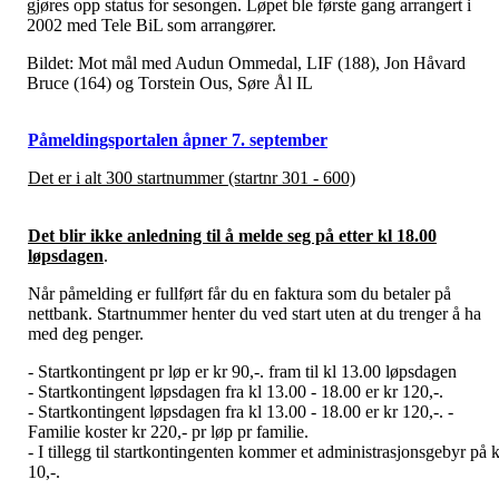
gjøres opp status for sesongen. Løpet ble første gang arrangert i
2002 med Tele BiL som arrangører.
Bildet: Mot mål med Audun Ommedal, LIF (188), Jon Håvard
Bruce (164) og Torstein Ous, Søre Ål IL
Påmeldingsportalen åpner 7. september
Det er i alt 300 startnummer (startnr 301 - 600)
Det blir ikke anledning til å melde seg på etter kl 18.00
løpsdagen
.
Når påmelding er fullført får du en faktura som du betaler på
nettbank. Startnummer henter du ved start uten at du trenger å ha
med deg penger.
- Startkontingent pr løp er kr 90,-. fram til kl 13.00 løpsdagen
- Startkontingent løpsdagen fra kl 13.00 - 18.00 er kr 120,-.
- Startkontingent løpsdagen fra kl 13.00 - 18.00 er kr 120,-. -
Familie koster kr 220,- pr løp pr familie.
- I tillegg til startkontingenten kommer et administrasjonsgebyr på k
10,-.