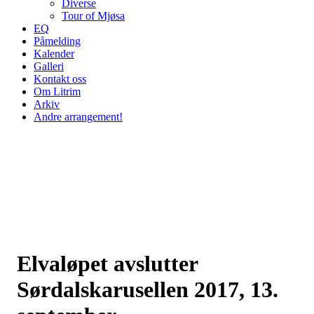
Diverse
Tour of Mjøsa
EQ
Påmelding
Kalender
Galleri
Kontakt oss
Om Litrim
Arkiv
Andre arrangement!
Elvaløpet avslutter
Sørdalskarusellen 2017, 13.