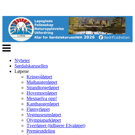
Veksle
navigasjon
Nyheter
Sørdalskarusellen
Løpene
Kringsjåløpet
Maihaugenløpet
Strandtorgetløpet
Hovemoenløpet
Mesnaelva opp!
Kanthaugenløpet
Flømyrløpet
Vegmuseumsløpet
Olympiaparkløpet
Tverrløpet (tidligere Elvaløpet)
Premieutdeling