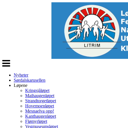
Veksle
navigasjon
Nyheter
Sørdalskarusellen
Løpene
Kringsjåløpet
Maihaugenløpet
Strandtorgetløpet
Hovemoenløpet
Mesnaelva opp!
Kanthaugenløpet
Flømyrløpet
Vegmuseumsløpet