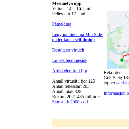
Mesnaelva opp
Virtuelt 14. - 16. juni
Fellesstart 17. juni
Påmelding
Legg inn tiden på Min Side
under fanen
self timing
Resultater virtuelt
Løpets hjemmeside
Artikkelen fra i fjor
Rekorder
Geir Steig 18
Antall virtuelt i fjor 125
topper
adelsk
Antall fellesstart 203
Antall totalt 328
Informasjon o
Rekord 2021 435 fullførte
Staristikk 2008 - dd.