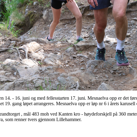
en 14. - 16. juni og med fellesstarten 17. juni. Mesnaelva opp er det fø
 det 19. gang løpet arrangeres. Mesnaelva opp er løp nr 6 i årets karusel
trandtorget , mål 483 moh ved Kanten kro - høydeforskjell på 360 mete
va, som renner tvers gjennom Lillehammer.