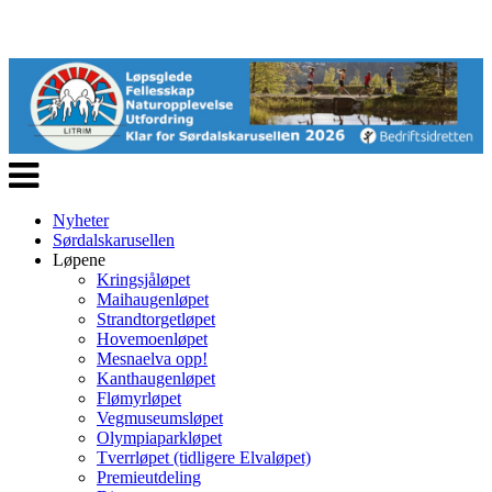
Veksle
navigasjon
Nyheter
Sørdalskarusellen
Løpene
Kringsjåløpet
Maihaugenløpet
Strandtorgetløpet
Hovemoenløpet
Mesnaelva opp!
Kanthaugenløpet
Flømyrløpet
Vegmuseumsløpet
Olympiaparkløpet
Tverrløpet (tidligere Elvaløpet)
Premieutdeling