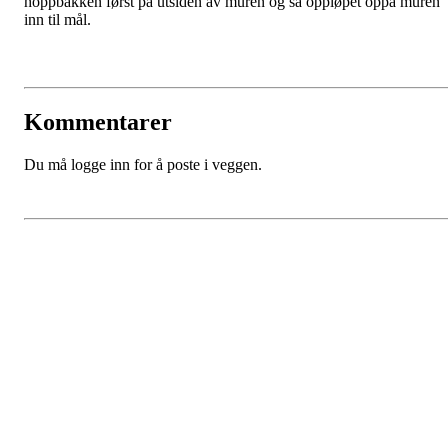
hoppbakken først på utsiden av muren og så oppløpet oppå muren
inn til mål.
Kommentarer
Du må logge inn for å poste i veggen.