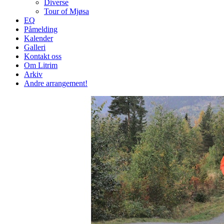
Diverse
Tour of Mjøsa
EQ
Påmelding
Kalender
Galleri
Kontakt oss
Om Litrim
Arkiv
Andre arrangement!