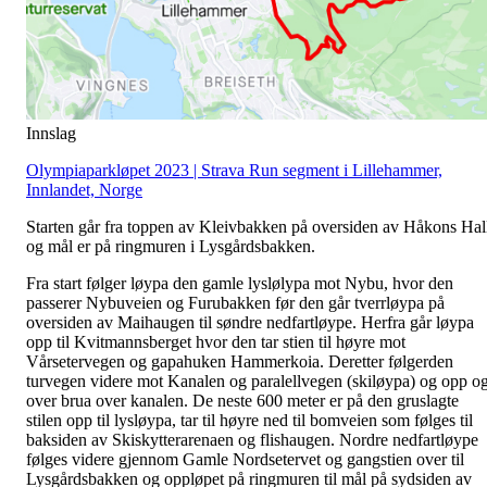
Innslag
Olympiaparkløpet 2023 | Strava Run segment i Lillehammer,
Innlandet, Norge
Starten går fra toppen av Kleivbakken på oversiden av Håkons Hal
og mål er på ringmuren i Lysgårdsbakken.
Fra start følger løypa den gamle lyslølypa mot Nybu, hvor den
passerer Nybuveien og Furubakken før den går tverrløypa på
oversiden av Maihaugen til søndre nedfartløype. Herfra går løypa
opp til Kvitmannsberget hvor den tar stien til høyre mot
Vårsetervegen og gapahuken Hammerkoia. Deretter følgerden
turvegen videre mot Kanalen og paralellvegen (skiløypa) og opp o
over brua over kanalen. De neste 600 meter er på den gruslagte
stilen opp til lysløypa, tar til høyre ned til bomveien som følges til
baksiden av Skiskytterarenaen og flishaugen. Nordre nedfartløype
følges videre gjennom Gamle Nordsetervet og gangstien over til
Lysgårdsbakken og oppløpet på ringmuren til mål på sydsiden av