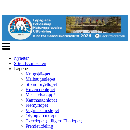
Veksle
navigasjon
Nyheter
Sørdalskarusellen
Løpene
Kringsjåløpet
Maihaugenløpet
Strandtorgetløpet
Hovemoenløpet
Mesnaelva opp!
Kanthaugenløpet
Flømyrløpet
Vegmuseumsløpet
Olympiaparkløpet
Tverrløpet (tidligere Elvaløpet)
Premieutdeling