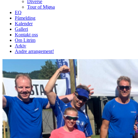
Diverse
Tour of Mjøsa
EQ
Påmelding
Kalender
Galleri
Kontakt oss
Om Litrim
Arkiv
Andre arrangement!