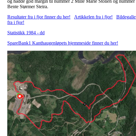
og hadde god margin til nummer 2 Mille Marie Stolien og nummer
Bente Størmer Steira.
Resultater fra i fjor finner du her!
Artikkelen fra i fjor!
Bildegalle
fra i fjor!
Statistikk 1984 - dd
SpareBank1 Kanthaugenløpets hjemmeside finner du her!