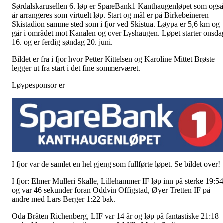
Sørdalskarusellen 6. løp er SpareBank1 Kanthaugenløpet som også
år arrangeres som virtuelt løp. Start og mål er på Birkebeineren
Skistadion samme sted som i fjor ved Skistua. Løypa er 5,6 km og
går i området mot Kanalen og over Lyshaugen. Løpet starter onsda
16. og er ferdig søndag 20. juni.
Bildet er fra i fjor hvor Petter Kittelsen og Karoline Mittet Brøste
legger ut fra start i det fine sommerværet.
Løypesponsor er
I fjor var de samlet en hel gjeng som fullførte løpet. Se bildet over!
I fjor: Elmer Mulleri Skalle, Lillehammer IF løp inn på sterke 19:54
og var 46 sekunder foran Oddvin Offigstad, Øyer Tretten IF på
andre med Lars Berger 1:22 bak.
Oda Bråten Richenberg, LIF var 14 år og løp på fantastiske 21:18