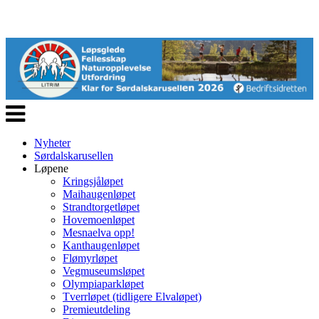
Veksle
navigasjon
Nyheter
Sørdalskarusellen
Løpene
Kringsjåløpet
Maihaugenløpet
Strandtorgetløpet
Hovemoenløpet
Mesnaelva opp!
Kanthaugenløpet
Flømyrløpet
Vegmuseumsløpet
Olympiaparkløpet
Tverrløpet (tidligere Elvaløpet)
Premieutdeling