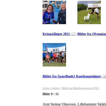
Kringsjåløpet 2021
(27)
Bilder fra Olympia
Bilder fra SpareBank1 Kanthaugenløpet
(28
Litrim 's Galleri
/
Bilder fra Birkebeinerrennet 2022
Bilde
9
/
15
Arnt Steinar Olasveen, Lillehammer Skiklub 