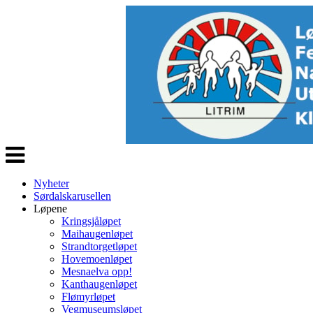
Veksle
navigasjon
Nyheter
Sørdalskarusellen
Løpene
Kringsjåløpet
Maihaugenløpet
Strandtorgetløpet
Hovemoenløpet
Mesnaelva opp!
Kanthaugenløpet
Flømyrløpet
Vegmuseumsløpet