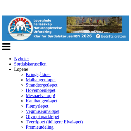
Veksle
navigasjon
Nyheter
Sørdalskarusellen
Løpene
Kringsjåløpet
Maihaugenløpet
Strandtorgetløpet
Hovemoenløpet
Mesnaelva opp!
Kanthaugenløpet
Flømyrløpet
Vegmuseumsløpet
Olympiaparkløpet
Tverrløpet (tidligere Elvaløpet)
Premieutdeling