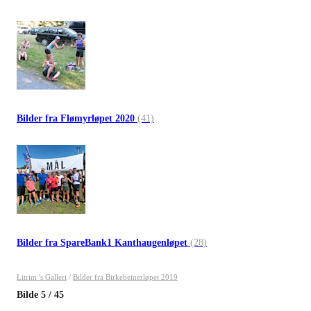
Bilder fra Flømyrløpet 2020
(41)
Bilder fra SpareBank1 Kanthaugenløpet
(28)
Litrim 's Galleri
/
Bilder fra Birkebeinerløpet 2019
Bilde
5
/
45