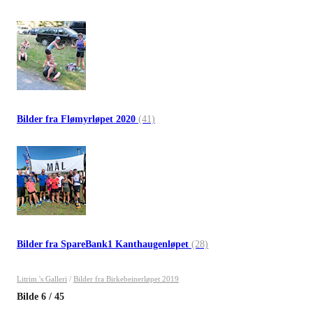
Bilder fra Flømyrløpet 2020
(41)
Bilder fra SpareBank1 Kanthaugenløpet
(28)
Litrim 's Galleri
/
Bilder fra Birkebeinerløpet 2019
Bilde
6
/
45