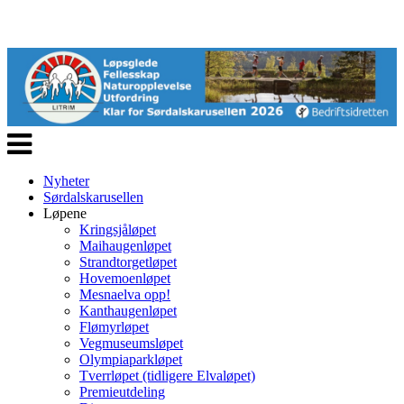
Veksle
navigasjon
Nyheter
Sørdalskarusellen
Løpene
Kringsjåløpet
Maihaugenløpet
Strandtorgetløpet
Hovemoenløpet
Mesnaelva opp!
Kanthaugenløpet
Flømyrløpet
Vegmuseumsløpet
Olympiaparkløpet
Tverrløpet (tidligere Elvaløpet)
Premieutdeling