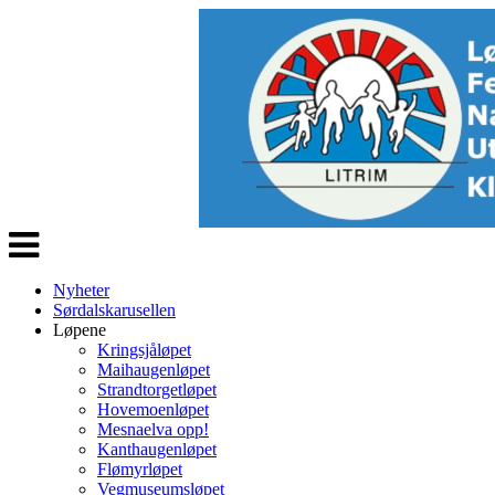
Veksle
navigasjon
Nyheter
Sørdalskarusellen
Løpene
Kringsjåløpet
Maihaugenløpet
Strandtorgetløpet
Hovemoenløpet
Mesnaelva opp!
Kanthaugenløpet
Flømyrløpet
Vegmuseumsløpet