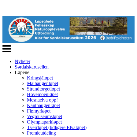
Veksle
navigasjon
Nyheter
Sørdalskarusellen
Løpene
Kringsjåløpet
Maihaugenløpet
Strandtorgetløpet
Hovemoenløpet
Mesnaelva opp!
Kanthaugenløpet
Flømyrløpet
Vegmuseumsløpet
Olympiaparkløpet
Tverrløpet (tidligere Elvaløpet)
Premieutdeling