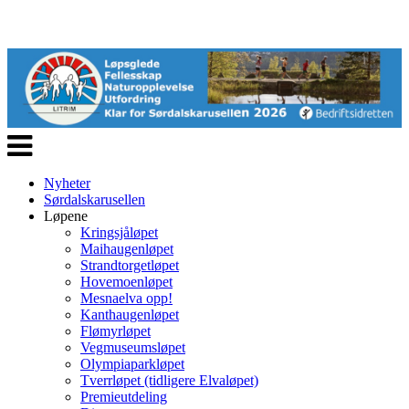
Veksle
navigasjon
Nyheter
Sørdalskarusellen
Løpene
Kringsjåløpet
Maihaugenløpet
Strandtorgetløpet
Hovemoenløpet
Mesnaelva opp!
Kanthaugenløpet
Flømyrløpet
Vegmuseumsløpet
Olympiaparkløpet
Tverrløpet (tidligere Elvaløpet)
Premieutdeling