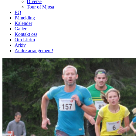
Diverse
Tour of Mjøsa
EQ
Påmelding
Kalender
Galleri
Kontakt oss
Om Litrim
Arkiv
Andre arrangement!