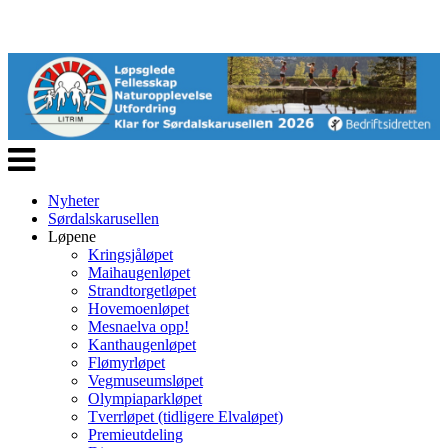
Veksle
navigasjon
Nyheter
Sørdalskarusellen
Løpene
Kringsjåløpet
Maihaugenløpet
Strandtorgetløpet
Hovemoenløpet
Mesnaelva opp!
Kanthaugenløpet
Flømyrløpet
Vegmuseumsløpet
Olympiaparkløpet
Tverrløpet (tidligere Elvaløpet)
Premieutdeling