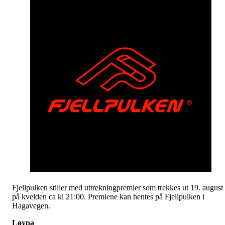
Fjellpulken stiller med uttrekningpremier som trekkes ut 19. august
på kvelden ca kl 21:00. Premiene kan hentes på Fjellpulken i
Hagavegen.
Løypa