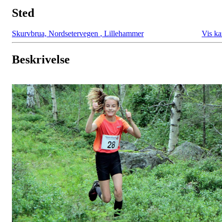
Sted
Skurvbrua, Nordsetervegen
,
Lillehammer
Vis ka
Beskrivelse