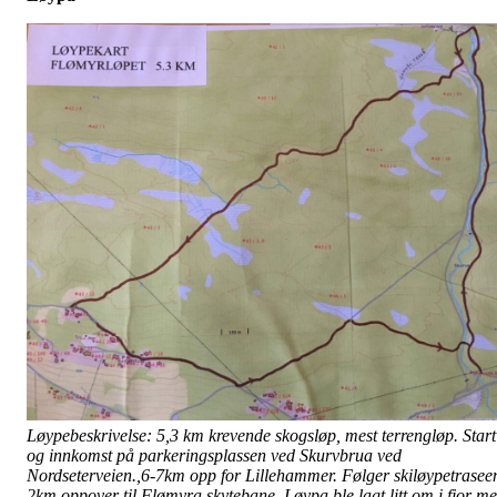
Løypebeskrivelse:
5,3 km krevende skogsløp, mest terrengløp. Start
og innkomst på parkeringsplassen ved Skurvbrua ved
Nordseterveien.,6-7km opp for Lillehammer. Følger skiløypetrasee
2km oppover til Flømyra skytebane. Løypa ble lagt litt om i fjor m