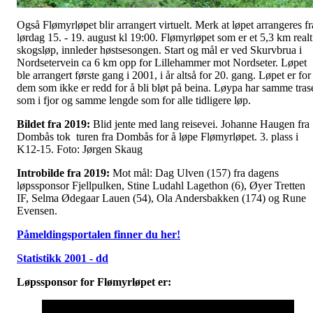
Også Flømyrløpet blir arrangert virtuelt. Merk at løpet arrangeres fr
lørdag 15. - 19. august kl 19:00. Flømyrløpet som er et 5,3 km realt
skogsløp, innleder høstsesongen. Start og mål er ved Skurvbrua i
Nordsetervein ca 6 km opp for Lillehammer mot Nordseter. Løpet
ble arrangert første gang i 2001, i år altså for 20. gang. Løpet er for
dem som ikke er redd for å bli bløt på beina. Løypa har samme tras
som i fjor og samme lengde som for alle tidligere løp.
Bildet fra 2019:
Blid jente med lang reisevei. Johanne Haugen fra
Dombås tok turen fra Dombås for å løpe Flømyrløpet. 3. plass i
K12-15. Foto: Jørgen Skaug
Introbilde fra 2019:
Mot mål: Dag Ulven (157) fra dagens
løpssponsor Fjellpulken, Stine Ludahl Lagethon (6), Øyer Tretten
IF, Selma Ødegaar Lauen (54), Ola Andersbakken (174) og Rune
Evensen.
Påmeldingsportalen finner du her!
Statistikk 2001 - dd
Løpssponsor for Flømyrløpet er: