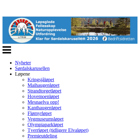
Veksle
navigasjon
Nyheter
Sørdalskarusellen
Løpene
Kringsjåløpet
Maihaugenløpet
Strandtorgetløpet
Hovemoenløpet
Mesnaelva opp!
Kanthaugenløpet
Flømyrløpet
Vegmuseumsløpet
Olympiaparkløpet
Tverrløpet (tidligere Elvaløpet)
Premieutdeling