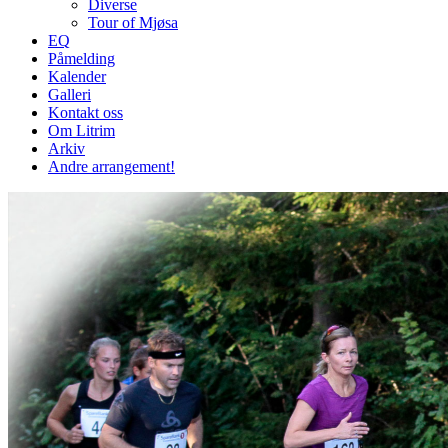
Diverse
Tour of Mjøsa
EQ
Påmelding
Kalender
Galleri
Kontakt oss
Om Litrim
Arkiv
Andre arrangement!