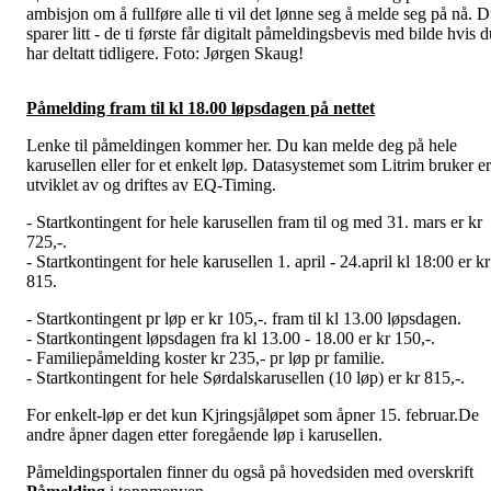
ambisjon om å fullføre alle ti vil det lønne seg å melde seg på nå. 
sparer litt - de ti første får digitalt påmeldingsbevis med bilde hvis 
har deltatt tidligere. Foto: Jørgen Skaug!
Påmelding fram til kl 18.00 løpsdagen på nettet
Lenke til påmeldingen kommer her. Du kan melde deg på hele
karusellen eller for et enkelt løp. Datasystemet som Litrim bruker er
utviklet av og driftes av EQ-Timing.
- Startkontingent for hele karusellen fram til og med 31. mars er kr
725,-.
- Startkontingent for hele karusellen 1. april - 24.april kl 18:00 er kr
815.
- Startkontingent pr løp er kr 105,-. fram til kl 13.00 løpsdagen.
- Startkontingent løpsdagen fra kl 13.00 - 18.00 er kr 150,-.
- Familiepåmelding koster kr 235,- pr løp pr familie.
- Startkontingent for hele Sørdalskarusellen (10 løp) er kr 815,-.
For enkelt-løp er det kun Kjringsjåløpet som åpner 15. februar.De
andre åpner dagen etter foregående løp i karusellen.
Påmeldingsportalen finner du også på hovedsiden med overskrift