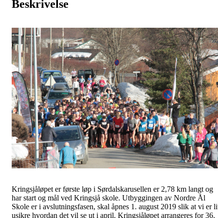
Beskrivelse
Kringsjåløpet er første løp i Sørdalskarusellen er 2,78 km langt og
har start og mål ved Kringsjå skole. Utbyggingen av Nordre Ål
Skole er i avslutningsfasen, skal åpnes 1. august 2019 slik at vi er li
usikre hvordan det vil se ut i april. Kringsjåløpet arrangeres for 36.