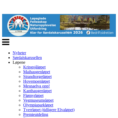
Veksle
navigasjon
Nyheter
Sørdalskarusellen
Løpene
Kringsjåløpet
Maihaugenløpet
Strandtorgetløpet
Hovemoenløpet
Mesnaelva opp!
Kanthaugenløpet
Flømyrløpet
Vegmuseumsløpet
Olympiaparkløpet
Tverrløpet (tidligere Elvaløpet)
Premieutdeling