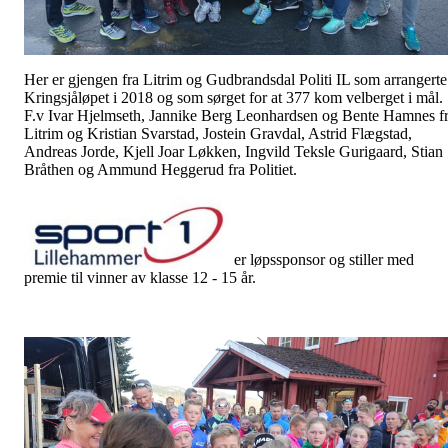
Her er gjengen fra Litrim og Gudbrandsdal Politi IL som arrangerte
Kringsjåløpet i 2018 og som sørget for at 377 kom velberget i mål.
F.v Ivar Hjelmseth, Jannike Berg Leonhardsen og Bente Hamnes f
Litrim og Kristian Svarstad, Jostein Gravdal, Astrid Flægstad,
Andreas Jorde, Kjell Joar Løkken, Ingvild Teksle Gurigaard, Stian
Bråthen og Ammund Heggerud fra Politiet.
er løpssponsor og stiller med
premie til vinner av klasse 12 - 15 år.