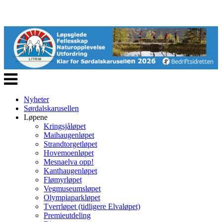
Veksle
navigasjon
Nyheter
Sørdalskarusellen
Løpene
Kringsjåløpet
Maihaugenløpet
Strandtorgetløpet
Hovemoenløpet
Mesnaelva opp!
Kanthaugenløpet
Flømyrløpet
Vegmuseumsløpet
Olympiaparkløpet
Tverrløpet (tidligere Elvaløpet)
Premieutdeling