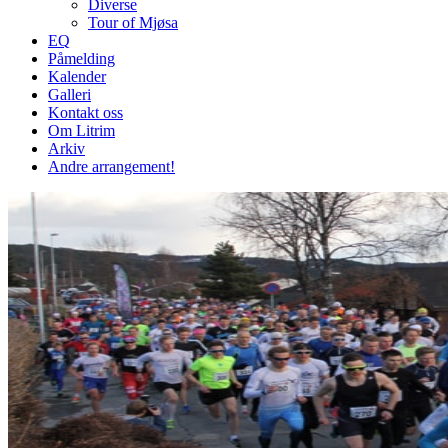
Diverse
Tour of Mjøsa
EQ
Påmelding
Kalender
Galleri
Kontakt oss
Om Litrim
Arkiv
Andre arrangement!