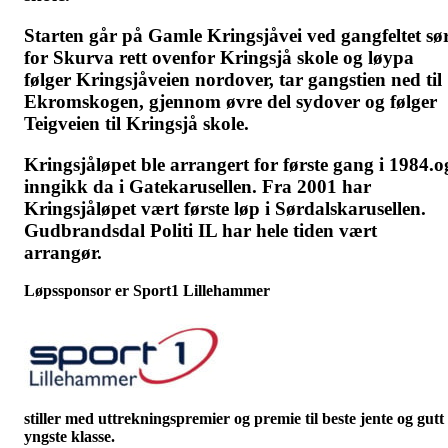
Starten går på Gamle Kringsjåvei ved gangfeltet sø
for Skurva rett ovenfor Kringsjå skole og løypa
følger Kringsjåveien nordover, tar gangstien ned til
Ekromskogen, gjennom øvre del sydover og følger
Teigveien til Kringsjå skole.
Kringsjåløpet ble arrangert for første gang i 1984.o
inngikk da i Gatekarusellen. Fra 2001 har
Kringsjåløpet vært første løp i Sørdalskarusellen.
Gudbrandsdal Politi IL har hele tiden vært
arrangør.
Løpssponsor er Sport1 Lillehammer
stiller med uttrekningspremier og premie til beste jente og gutt 
yngste klasse.