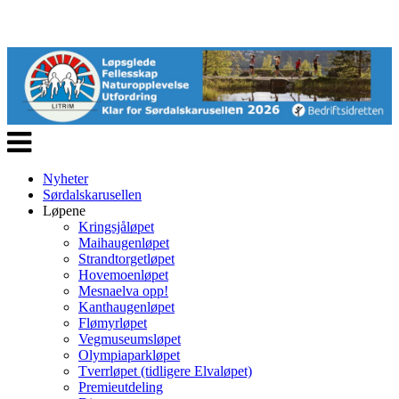
Veksle
navigasjon
Nyheter
Sørdalskarusellen
Løpene
Kringsjåløpet
Maihaugenløpet
Strandtorgetløpet
Hovemoenløpet
Mesnaelva opp!
Kanthaugenløpet
Flømyrløpet
Vegmuseumsløpet
Olympiaparkløpet
Tverrløpet (tidligere Elvaløpet)
Premieutdeling