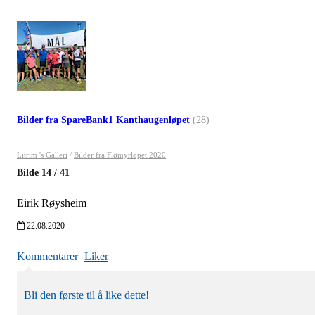
Bilder fra SpareBank1 Kanthaugenløpet
(28)
Litrim 's Galleri
/
Bilder fra Flømyrløpet 2020
Bilde
14
/
41
Eirik Røysheim
22.08.2020
Kommentarer
Liker
Bli den første til å like dette!