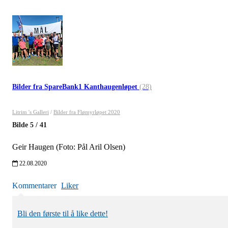
Bilder fra SpareBank1 Kanthaugenløpet
(28)
Litrim 's Galleri
/
Bilder fra Flømyrløpet 2020
Bilde
5
/
41
Geir Haugen (Foto: Pål Aril Olsen)
22.08.2020
Kommentarer
Liker
Bli den første til å like dette!