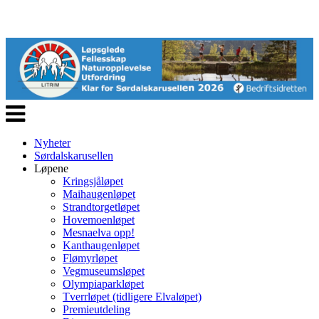
Veksle
navigasjon
Nyheter
Sørdalskarusellen
Løpene
Kringsjåløpet
Maihaugenløpet
Strandtorgetløpet
Hovemoenløpet
Mesnaelva opp!
Kanthaugenløpet
Flømyrløpet
Vegmuseumsløpet
Olympiaparkløpet
Tverrløpet (tidligere Elvaløpet)
Premieutdeling