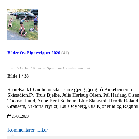
Bilder fra Flømyrløpet 2020
(41)
Litrim 's Galleri
/
Bilder fra SpareBank1 Kanthaugenløpet
Bilde
1
/
28
SpareBank1 Gudbrandsdals store gjeng gjeng på Birkebeineren
Skistadion.Fv Truls Bjelke, Julie Harlaug Olsen, Pål Harlaug Olsen
Thomas Lund, Anne Berit Solheim, Line Slapgard, Henrik Roland
Granseth, Viktoria Nyfløt, Laila Øyberg, Ola Kjonerud og Ragnhil
25.06.2020
Kommentarer
Liker