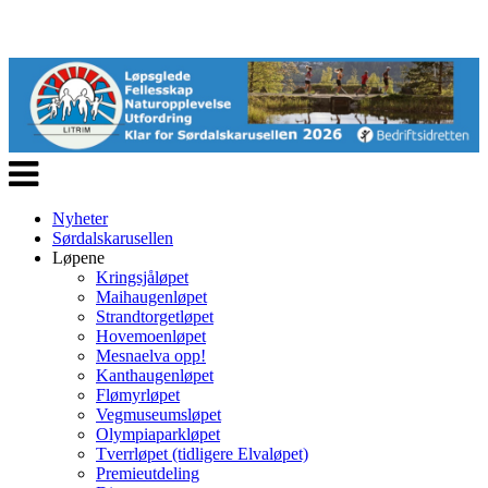
Veksle
navigasjon
Nyheter
Sørdalskarusellen
Løpene
Kringsjåløpet
Maihaugenløpet
Strandtorgetløpet
Hovemoenløpet
Mesnaelva opp!
Kanthaugenløpet
Flømyrløpet
Vegmuseumsløpet
Olympiaparkløpet
Tverrløpet (tidligere Elvaløpet)
Premieutdeling