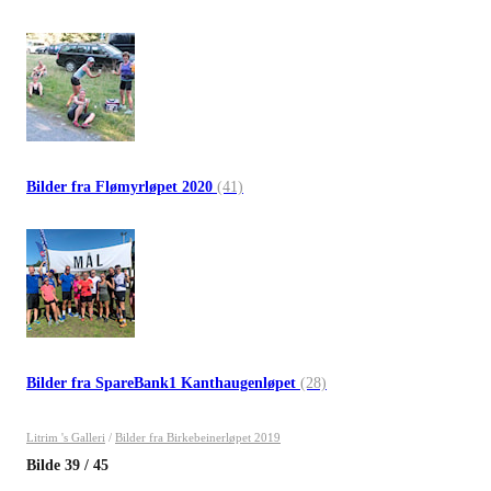
Bilder fra Flømyrløpet 2020
(41)
Bilder fra SpareBank1 Kanthaugenløpet
(28)
Litrim 's Galleri
/
Bilder fra Birkebeinerløpet 2019
Bilde
39
/
45