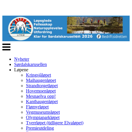
Veksle
navigasjon
Nyheter
Sørdalskarusellen
Løpene
Kringsjåløpet
Maihaugenløpet
Strandtorgetløpet
Hovemoenløpet
Mesnaelva opp!
Kanthaugenløpet
Flømyrløpet
Vegmuseumsløpet
Olympiaparkløpet
Tverrløpet (tidligere Elvaløpet)
Premieutdeling