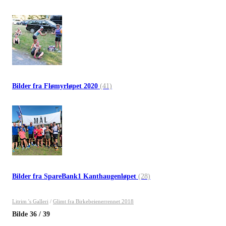
Bilder fra Flømyrløpet 2020
(41)
Bilder fra SpareBank1 Kanthaugenløpet
(28)
Litrim 's Galleri
/
Glimt fra Birkebeienerrennet 2018
Bilde
36
/
39