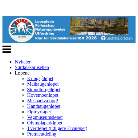
Veksle
navigasjon
Nyheter
Sørdalskarusellen
Løpene
Kringsjåløpet
Maihaugenløpet
Strandtorgetløpet
Hovemoenløpet
Mesnaelva opp!
Kanthaugenløpet
Flømyrløpet
Vegmuseumsløpet
Olympiaparkløpet
Tverrløpet (tidligere Elvaløpet)
Premieutdeling