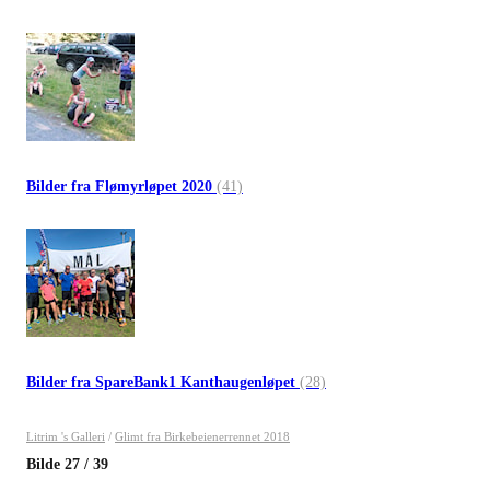
Bilder fra Flømyrløpet 2020
(41)
Bilder fra SpareBank1 Kanthaugenløpet
(28)
Litrim 's Galleri
/
Glimt fra Birkebeienerrennet 2018
Bilde
27
/
39