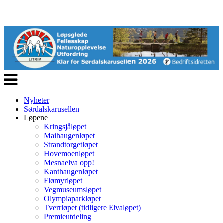
Veksle
navigasjon
Nyheter
Sørdalskarusellen
Løpene
Kringsjåløpet
Maihaugenløpet
Strandtorgetløpet
Hovemoenløpet
Mesnaelva opp!
Kanthaugenløpet
Flømyrløpet
Vegmuseumsløpet
Olympiaparkløpet
Tverrløpet (tidligere Elvaløpet)
Premieutdeling