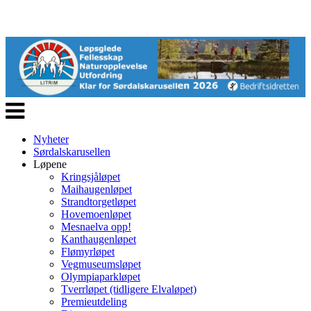
Veksle
navigasjon
Nyheter
Sørdalskarusellen
Løpene
Kringsjåløpet
Maihaugenløpet
Strandtorgetløpet
Hovemoenløpet
Mesnaelva opp!
Kanthaugenløpet
Flømyrløpet
Vegmuseumsløpet
Olympiaparkløpet
Tverrløpet (tidligere Elvaløpet)
Premieutdeling