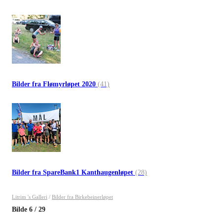
Bilder fra Flømyrløpet 2020
(41)
Bilder fra SpareBank1 Kanthaugenløpet
(28)
Litrim 's Galleri
/
Bilder fra Birkebeinerløpet
Bilde
6
/
29