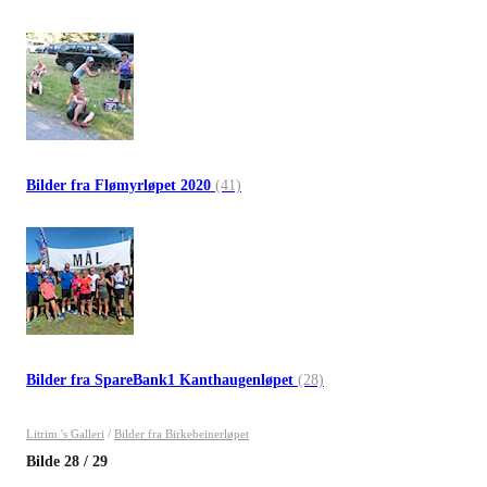
Bilder fra Flømyrløpet 2020
(41)
Bilder fra SpareBank1 Kanthaugenløpet
(28)
Litrim 's Galleri
/
Bilder fra Birkebeinerløpet
Bilde
28
/
29