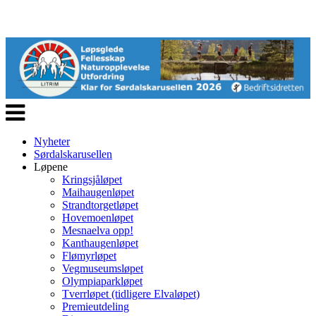
Veksle
navigasjon
Nyheter
Sørdalskarusellen
Løpene
Kringsjåløpet
Maihaugenløpet
Strandtorgetløpet
Hovemoenløpet
Mesnaelva opp!
Kanthaugenløpet
Flømyrløpet
Vegmuseumsløpet
Olympiaparkløpet
Tverrløpet (tidligere Elvaløpet)
Premieutdeling