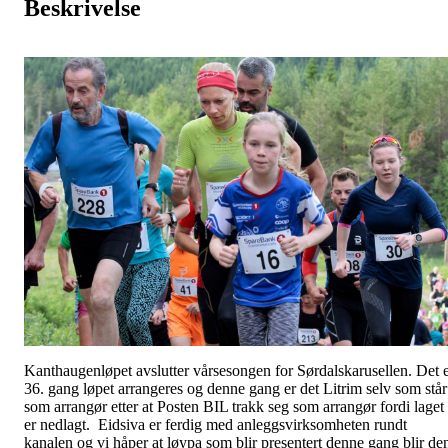
Beskrivelse
Kanthaugenløpet avslutter vårsesongen for Sørdalskarusellen. Det 
36. gang løpet arrangeres og denne gang er det Litrim selv som står
som arrangør etter at Posten BIL trakk seg som arrangør fordi laget
er nedlagt. Eidsiva er ferdig med anleggsvirksomheten rundt
kanalen og vi håper at løypa som blir presentert denne gang blir de