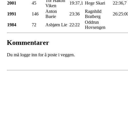
Tor Håkon
2001
45
19:37,1
Hege Skari
22:36,7
Viken
Anton
Ragnhild
1991
146
23:36
26:25:0
Bueie
Bratberg
Oddrun
1984
72
Asbjørn Lie
22:22
Hovsengen
Kommentarer
Du må logge inn for å poste i veggen.