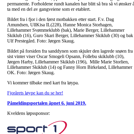
permanente. Forholdene rundt kanalen har blitt så bra så vi ønsker 
ta med en del av gangveiene som er etablert.
Bildet fra i fjor i den først motbakken etter start. F.v. Dag
Amundsen, UllKisa IL(228), Hanne Monica Storhagen,
Lillehammer Svømmeklubb (bak), Marie Berger, Lillehammer
Skiklub (16), Guro Skari Berger, Lillehammer Skiklub (30) og bak
Ulf Prestegård. Foto: Jørgen Skaug.
Bildet på forsiden fra sanddynen som skjuler den lagrede snøen fra
sist vinter viser Oscar Smogeli Opsann, Follebu skiklubb (10),
Jørgen Harby, Lillehammer Skiklub (196), Mille Marie Storlien,
Lillehammer Skiklub (14) og Fanny Horn Birkeland, Lillehammer
OK. Foto: Jørgen Skaug.
Vi kommer tilbake med kart fra løypa.
Fjorårets løype kan du se her!
Påmeldingsportalen åpnet 6. juni 2019.
Kveldens løpssponsor: