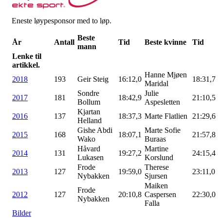
Eneste løypesponsor med to løp.
Beste
År
Antall
Tid
Beste kvinne
Tid
mann
Lenke til
artikkel.
Hanne Mjøen
2018
193
Geir Steig
16:12,0
18:31,7
Maridal
Sondre
Julie
2017
181
18:42,9
21:10,5
Bollum
Aspesletten
Kjartan
2016
137
18:37,3
Marte Flatlien
21:29,6
Helland
Gishe Abdi
Marte Sofie
2015
168
18:07,1
21:57,8
Wako
Buraas
Håvard
Martine
2014
131
19:27,2
24:15,4
Lukasen
Korslund
Frode
Therese
2013
127
19:59,0
23:11,0
Nybakken
Sjursen
Maiken
Frode
2012
127
20:10,8
Caspersen
22:30,0
Nybakken
Falla
Bilder