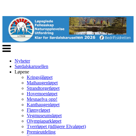
Veksle
navigasjon
Nyheter
Sørdalskarusellen
Løpene
Kringsjåløpet
Maihaugenløpet
Strandtorgetløpet
Hovemoenløpet
Mesnaelva opp!
Kanthaugenløpet
Flømyrløpet
Vegmuseumsløpet
Olympiaparkløpet
Tverrløpet (tidligere Elvaløpet)
Premieutdeling