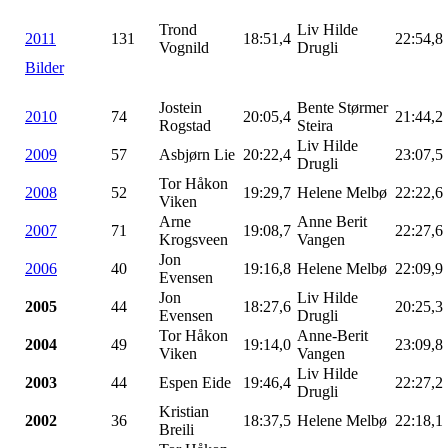
Trond
Liv Hilde
2011
131
18:51,4
22:54,8
Vognild
Drugli
Bilder
Jostein
Bente Størmer
2010
74
20:05,4
21:44,2
Rogstad
Steira
Liv Hilde
2009
57
Asbjørn Lie
20:22,4
23:07,5
Drugli
Tor Håkon
2008
52
19:29,7
Helene Melbø
22:22,6
Viken
Arne
Anne Berit
2007
71
19:08,7
22:27,6
Krogsveen
Vangen
Jon
2006
40
19:16,8
Helene Melbø
22:09,9
Evensen
Jon
Liv Hilde
2005
44
18:27,6
20:25,3
Evensen
Drugli
Tor Håkon
Anne-Berit
2004
49
19:14,0
23:09,8
Viken
Vangen
Liv Hilde
2003
44
Espen Eide
19:46,4
22:27,2
Drugli
Kristian
2002
36
18:37,5
Helene Melbø
22:18,1
Breili