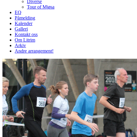
Diverse
Tour of Mjøsa
EQ
Påmelding
Kalender
Galleri
Kontakt oss
Om Litrim
Arkiv
Andre arrangement!