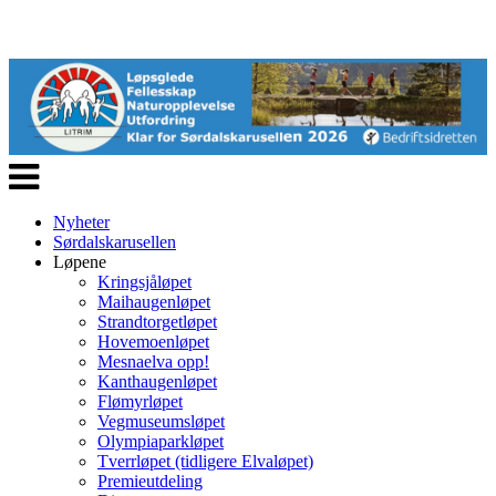
Veksle
navigasjon
Nyheter
Sørdalskarusellen
Løpene
Kringsjåløpet
Maihaugenløpet
Strandtorgetløpet
Hovemoenløpet
Mesnaelva opp!
Kanthaugenløpet
Flømyrløpet
Vegmuseumsløpet
Olympiaparkløpet
Tverrløpet (tidligere Elvaløpet)
Premieutdeling