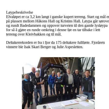
Løypebeskrivelse
Elvaløpet er ca 3,2 km langt i ganske kupert terreng. Start og mål e
på plassen mellom Håkons Hall og Kristins Hall. Løypa går sørove
og rundt Badedammen og oppover turveien til den gamle lysløypa
for så å gjøre en runde omkring i denne før en tar tilbake i lett
terreng over Kleivbakken og til mål.
Deltakerrekorden er fra i fjor da 175 deltakere fullførte. Fjorårets
vinnere ble Isak Skari Berger og Julie Aspesletten.