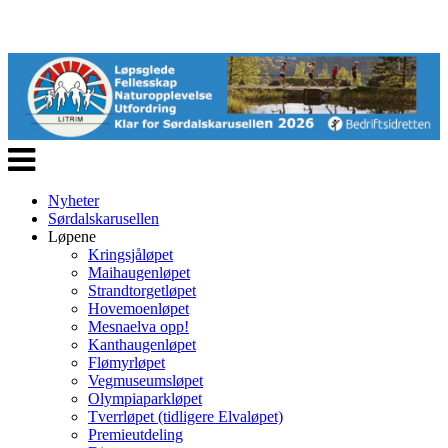
Veksle
navigasjon
Nyheter
Sørdalskarusellen
Løpene
Kringsjåløpet
Maihaugenløpet
Strandtorgetløpet
Hovemoenløpet
Mesnaelva opp!
Kanthaugenløpet
Flømyrløpet
Vegmuseumsløpet
Olympiaparkløpet
Tverrløpet (tidligere Elvaløpet)
Premieutdeling