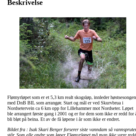
Beskrivelse
Flømyrløpet som er et 5,3 km realt skogsløp, innleder høstsesongen
med DnB BIL som arrangør. Start og mål er ved Skurvbrua i
Nordsetervein ca 6 km opp for Lillehammer mot Nordseter. Løpet
ble arrangert første gang i 2001 og er for dem som ikke er redd for 
bli bløt på beina. Et av de få løpene i år som ikke er endret.
Bildet fra : Isak Skari Berger forserer siste vanndam så vannsprute
står. Som alle andre som løper Flømyrløpet må man ikke være red