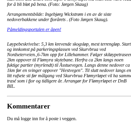
for å bli bløt på bena. (Foto: Jørgen Skaug)
Arrangementsbilde: Ingebjørg Wickstrøm i en av de siste
nedoverbakkene under fjorårets . (Foto Jørgen Skaug).
Påmeldingsportalen er åpen!
Løypebeskrivelse:
5,3 km krevende skogsløp, mest terrengløp. Start
og innkomst på parkeringsplassen ved Skurvbrua ved
Nordseterveien.,6-7km opp for Lillehammer. Følger skiløypetrasee
2km oppover til Flømyra skytebane. Herfra ca 2km langs noen
fuktige partier (myrlendt) til Åsstuevegen. Langs denne nedover ca
1km før en svinger oppover "Hestvegen". Til slutt nedover langs en
litt rufsete sti før målgang ved Skurvbrua
Flømyrløpet vil ha samm
trasé som i fjor og tidligere år. Arrangør for Flømyrløpet er DnB
BIL.
Kommentarer
Du må logge inn for å poste i veggen.