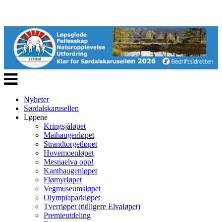
Veksle
navigasjon
Nyheter
Sørdalskarusellen
Løpene
Kringsjåløpet
Maihaugenløpet
Strandtorgetløpet
Hovemoenløpet
Mesnaelva opp!
Kanthaugenløpet
Flømyrløpet
Vegmuseumsløpet
Olympiaparkløpet
Tverrløpet (tidligere Elvaløpet)
Premieutdeling