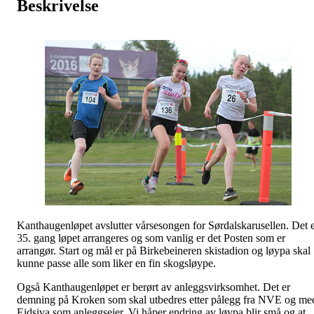
Beskrivelse
Kanthaugenløpet avslutter vårsesongen for Sørdalskarusellen. Det 
35. gang løpet arrangeres og som vanlig er det Posten som er
arrangør. Start og mål er på Birkebeineren skistadion og løypa skal
kunne passe alle som liker en fin skogsløype.
Også Kanthaugenløpet er berørt av anleggsvirksomhet. Det er
demning på Kroken som skal utbedres etter pålegg fra NVE og me
Eidsiva som anleggseier. Vi håper endring av løypa blir små og at