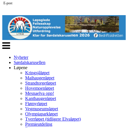
E-post
Veksle
navigasjon
Nyheter
Sørdalskarusellen
Løpene
Kringsjåløpet
Maihaugenløpet
Strandtorgetløpet
Hovemoenløpet
Mesnaelva opp!
Kanthaugenløpet
Flømyrløpet
Vegmuseumsløpet
Olympiaparkløpet
Tverrløpet (tidligere Elvaløpet)
Premieutdeling