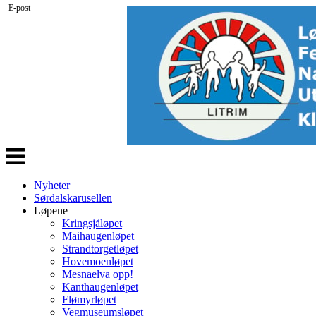
E-post
Veksle
navigasjon
Nyheter
Sørdalskarusellen
Løpene
Kringsjåløpet
Maihaugenløpet
Strandtorgetløpet
Hovemoenløpet
Mesnaelva opp!
Kanthaugenløpet
Flømyrløpet
Vegmuseumsløpet