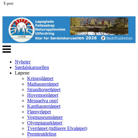
E-post
Veksle
navigasjon
Nyheter
Sørdalskarusellen
Løpene
Kringsjåløpet
Maihaugenløpet
Strandtorgetløpet
Hovemoenløpet
Mesnaelva opp!
Kanthaugenløpet
Flømyrløpet
Vegmuseumsløpet
Olympiaparkløpet
Tverrløpet (tidligere Elvaløpet)
Premieutdeling