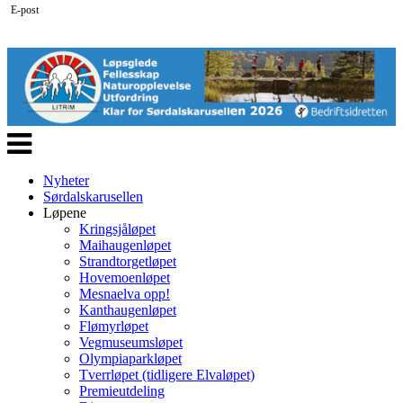
E-post
Veksle
navigasjon
Nyheter
Sørdalskarusellen
Løpene
Kringsjåløpet
Maihaugenløpet
Strandtorgetløpet
Hovemoenløpet
Mesnaelva opp!
Kanthaugenløpet
Flømyrløpet
Vegmuseumsløpet
Olympiaparkløpet
Tverrløpet (tidligere Elvaløpet)
Premieutdeling