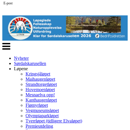
E-post
Veksle
navigasjon
Nyheter
Sørdalskarusellen
Løpene
Kringsjåløpet
Maihaugenløpet
Strandtorgetløpet
Hovemoenløpet
Mesnaelva opp!
Kanthaugenløpet
Flømyrløpet
Vegmuseumsløpet
Olympiaparkløpet
Tverrløpet (tidligere Elvaløpet)
Premieutdeling