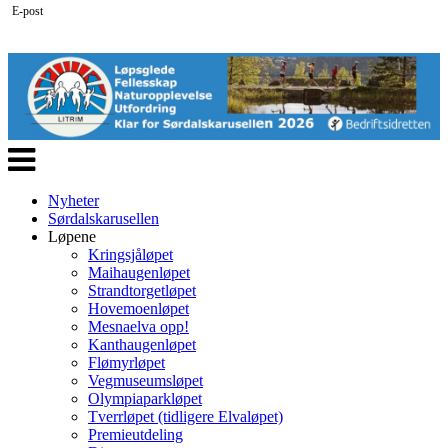
E-post
Veksle
navigasjon
Nyheter
Sørdalskarusellen
Løpene
Kringsjåløpet
Maihaugenløpet
Strandtorgetløpet
Hovemoenløpet
Mesnaelva opp!
Kanthaugenløpet
Flømyrløpet
Vegmuseumsløpet
Olympiaparkløpet
Tverrløpet (tidligere Elvaløpet)
Premieutdeling