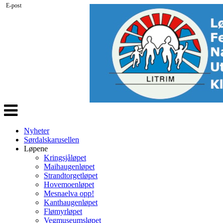
E-post
Veksle
navigasjon
Nyheter
Sørdalskarusellen
Løpene
Kringsjåløpet
Maihaugenløpet
Strandtorgetløpet
Hovemoenløpet
Mesnaelva opp!
Kanthaugenløpet
Flømyrløpet
Vegmuseumsløpet