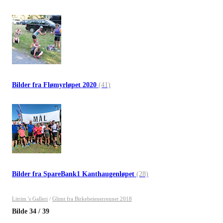
Bilder fra Flømyrløpet 2020
(41)
Bilder fra SpareBank1 Kanthaugenløpet
(28)
Litrim 's Galleri
/
Glimt fra Birkebeienerrennet 2018
Bilde
34
/
39