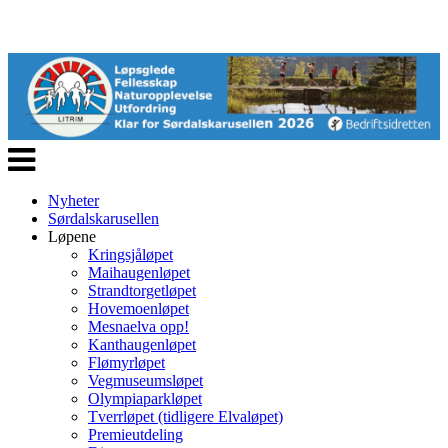
Veksle
navigasjon
Nyheter
Sørdalskarusellen
Løpene
Kringsjåløpet
Maihaugenløpet
Strandtorgetløpet
Hovemoenløpet
Mesnaelva opp!
Kanthaugenløpet
Flømyrløpet
Vegmuseumsløpet
Olympiaparkløpet
Tverrløpet (tidligere Elvaløpet)
Premieutdeling